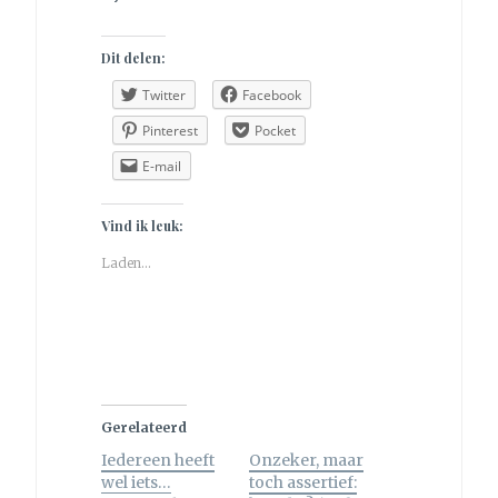
Dit delen:
Twitter
Facebook
Pinterest
Pocket
E-mail
Vind ik leuk:
Laden...
Gerelateerd
Iedereen heeft
Onzeker, maar
wel iets…
toch assertief: