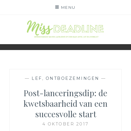
Skip
MENU
to
content
MISS DEADLINE
ONDERWEG NAAR LIEFDE, LEF EN LEVENSLUST
—
LEF
,
ONTBOEZEMINGEN
—
Post-lanceringsdip: de
kwetsbaarheid van een
succesvolle start
4 OKTOBER 2017