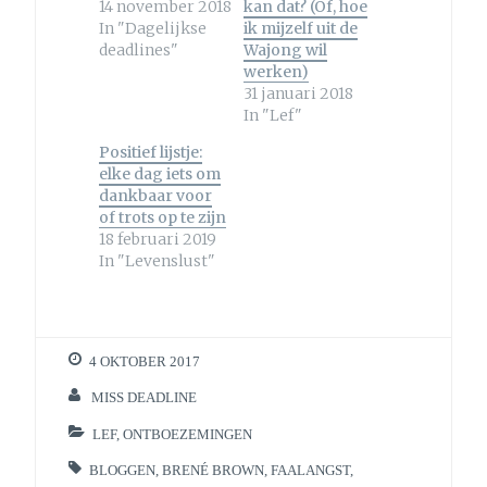
14 november 2018
kan dat? (Of, hoe
In "Dagelijkse
ik mijzelf uit de
deadlines"
Wajong wil
werken)
31 januari 2018
In "Lef"
Positief lijstje:
elke dag iets om
dankbaar voor
of trots op te zijn
18 februari 2019
In "Levenslust"
4 OKTOBER 2017
MISS DEADLINE
LEF
,
ONTBOEZEMINGEN
BLOGGEN
,
BRENÉ BROWN
,
FAALANGST
,