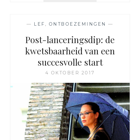
MIJ
LEERDE
OVER
—
LEF
,
ONTBOEZEMINGEN
—
MEZELF
EN
Post-lanceringsdip: de
MIJN
kwetsbaarheid van een
CHRONISCHE
VERMOEIDHEID
succesvolle start
4 OKTOBER 2017