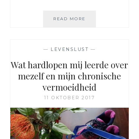
JALOEZIE:
READ MORE
EEN
SLECHTE
EIGENSCHAP
OF
—
LEVENSLUST
—
EEN
GOED
Wat hardlopen mij leerde over
TEKEN?
mezelf en mijn chronische
vermoeidheid
11 OKTOBER 2017