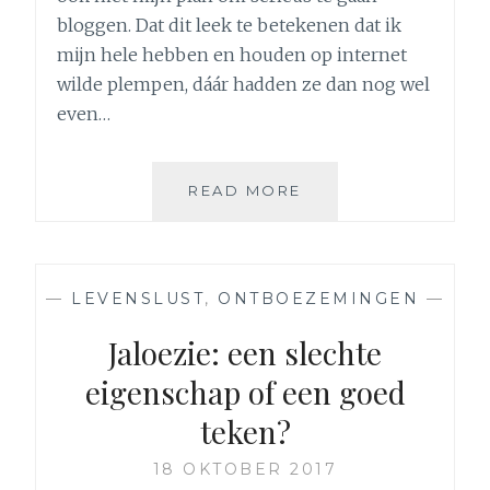
bloggen. Dat dit leek te betekenen dat ik
mijn hele hebben en houden op internet
wilde plempen, dáár hadden ze dan nog wel
even…
MEER
READ MORE
AUTHENTICITEIT
(ONLINE)
AUB!
MAAR
—
LEVENSLUST
,
ONTBOEZEMINGEN
—
WAT
IS
Jaloezie: een slechte
DE
eigenschap of een goed
GRENS
TUSSEN
teken?
OPEN
EN
18 OKTOBER 2017
ECHT