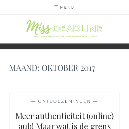
Skip
MENU
to
content
MISS DEADLINE
ONDERWEG NAAR LIEFDE, LEF EN LEVENSLUST
MAAND:
OKTOBER 2017
—
ONTBOEZEMINGEN
—
Meer authenticiteit (online)
aub! Maar wat is de grens