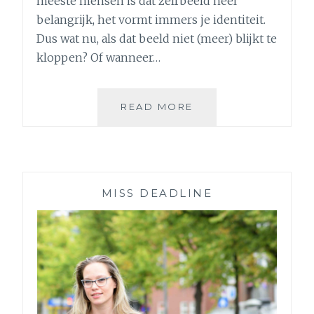
meeste mensen is dat zelfbeeld heel
belangrijk, het vormt immers je identiteit.
Dus wat nu, als dat beeld niet (meer) blijkt te
kloppen? Of wanneer…
WIE
READ MORE
BEN
IK
NOG
ALS
IK
MISS DEADLINE
GEEN
SCHRIJVER
BEN