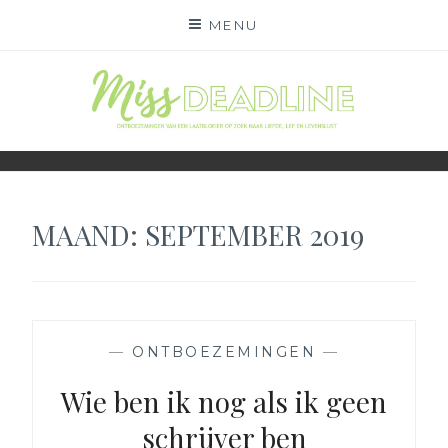
Skip
MENU
to
content
MISS DEADLINE
ONDERWEG NAAR LIEFDE, LEF EN LEVENSLUST
MAAND:
SEPTEMBER 2019
—
ONTBOEZEMINGEN
—
Wie ben ik nog als ik geen
schrijver ben