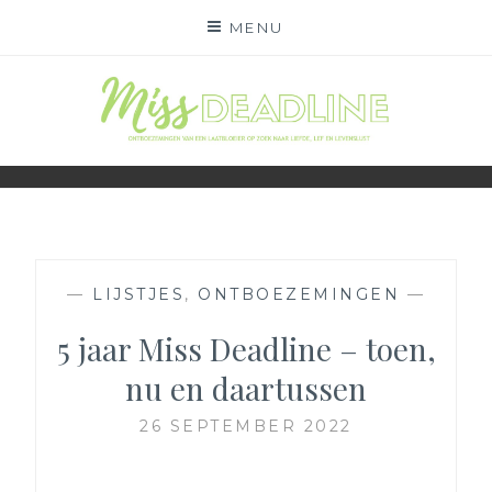
Skip
MENU
to
content
MISS DEADLINE
ONDERWEG NAAR LIEFDE, LEF EN LEVENSLUST
—
LIJSTJES
,
ONTBOEZEMINGEN
—
5 jaar Miss Deadline – toen,
nu en daartussen
26 SEPTEMBER 2022