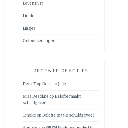
Levenslust
Liefde
Lijstjes
Ontboezemingen
RECENTE REACTIES
Demi T
op
Ode aan Jude
Miss Deadline
op
Belofte maakt
schuldgevoel
Tineke
op
Belofte maakt schuldgevoel
Anoniem
op
GEEN kinderwens: durf jij