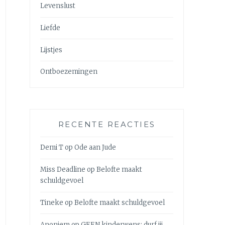
Levenslust
Liefde
Lijstjes
Ontboezemingen
RECENTE REACTIES
Demi T
op
Ode aan Jude
Miss Deadline
op
Belofte maakt
schuldgevoel
Tineke
op
Belofte maakt schuldgevoel
Anoniem
op
GEEN kinderwens: durf jij