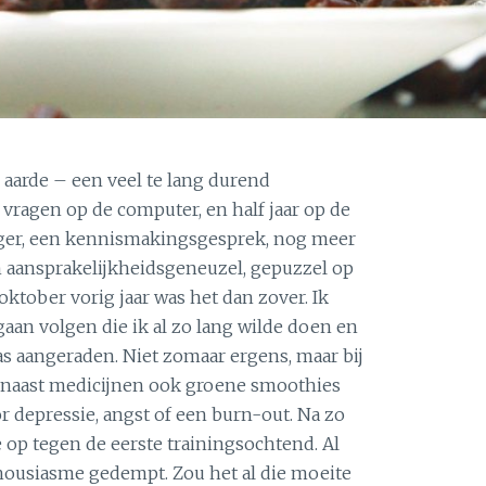
 aarde – een veel te lang durend
 vragen op de computer, en half jaar op de
anger, een kennismakingsgesprek, nog meer
 aansprakelijkheidsgeneuzel, gepuzzel op
ktober vorig jaar was het dan zover. Ik
an volgen die ik al zo lang wilde doen en
as aangeraden. Niet zomaar ergens, maar bij
s naast medicijnen ook groene smoothies
r depressie, angst of een burn-out. Na zo
e op tegen de eerste trainingsochtend. Al
housiasme gedempt. Zou het al die moeite