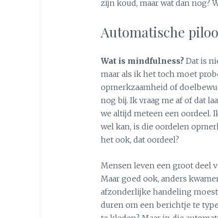
zijn koud, maar wat dan nog? 
Automatische piloo
Wat is mindfulness?
Dat is ni
maar als ik het toch moet prob
opmerkzaamheid of doelbewust
nog bij. Ik vraag me af of dat l
we altijd meteen een oordeel. Ik
wel kan, is die oordelen opmerk
het ook, dat oordeel?
Mensen leven een groot deel v
Maar goed ook, anders kwamen w
afzonderlijke handeling moest
duren om een berichtje te typen
te kleden? Maar in die automa