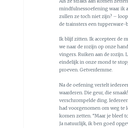
Als ze straks aan komen zette
mindfulnessoefening waar ik a
zullen ze toch niet zijn? – loo
de trainsters een tupperware-
Ik blijf zitten. Ik accepteer de 
we naar de rozijn op onze han
vingers. Ruiken aan de rozijn. L
eindelijk in onze mond te stop
proeven. Getverdemme.
Na de oefening vertelt iedereen
waarderen. Die geur, die smaak
verschrompelde ding. Iedereen 
had voorgenomen om weg te lo
komen zetten. “Maar je bleef to
Ja natuurlijk, ik ben goed opg