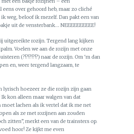
n met een bakje rozijnen – een
l eens over gehoord heb, maar zo cliché
p ik weg, beloof ik mezelf. Dan pakt een van
bakje uit de vensterbank…. NEEEEEEEEEE!
mij uitgereikte rozijn. Tergend lang kijken
dpalm. Voelen we aan de rozijn met onze
uisteren (?!?!?!?!?) naar de rozijn. Om ‘m dan
pen en, weer tergend langzaam, te
 lyrisch hoezeer ze die rozijn zijn gaan
! Ik kon alleen maar walgen van dat
moet lachen als ik vertel dat ik me net
pen als ze met rozijnen aan zouden
ch zitten”, merkt een van de trainsters op.
evoed hoor! Ze kijkt me even