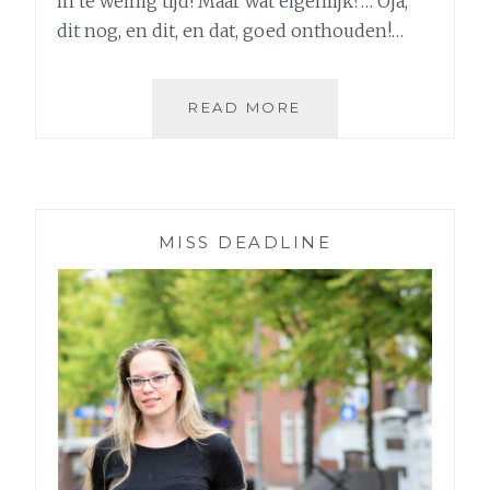
in te weinig tijd! Maar wat eigenlijk?… Oja,
dit nog, en dit, en dat, goed onthouden!…
DE
READ MORE
ONRUST
TE
LIJF!
5
TIPS
MISS DEADLINE
VOOR
MEER
RUST
EN
TEVREDENHEID
IN
HOOFD
EN
HART