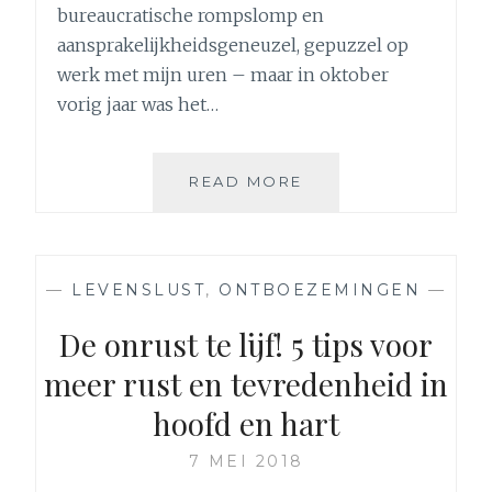
bureaucratische rompslomp en
aansprakelijkheidsgeneuzel, gepuzzel op
werk met mijn uren – maar in oktober
vorig jaar was het…
MINDFULNESS:
READ MORE
IK
VOLGDE
EEN
8-
—
LEVENSLUST
,
ONTBOEZEMINGEN
—
WEEKSE
TRAINING
De onrust te lijf! 5 tips voor
EN
meer rust en tevredenheid in
DIT
IS
hoofd en hart
WAT
IK
7 MEI 2018
ONTDEKTE…