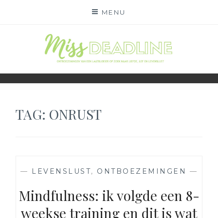
Skip
MENU
to
content
MISS DEADLINE
ONDERWEG NAAR LIEFDE, LEF EN LEVENSLUST
TAG:
ONRUST
—
LEVENSLUST
,
ONTBOEZEMINGEN
—
Mindfulness: ik volgde een 8-
weekse training en dit is wat