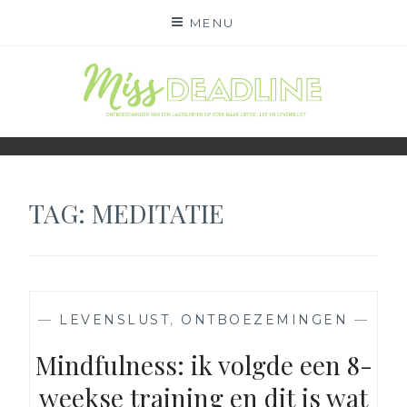
Skip
MENU
to
content
MISS DEADLINE
ONDERWEG NAAR LIEFDE, LEF EN LEVENSLUST
TAG:
MEDITATIE
—
LEVENSLUST
,
ONTBOEZEMINGEN
—
Mindfulness: ik volgde een 8-
weekse training en dit is wat