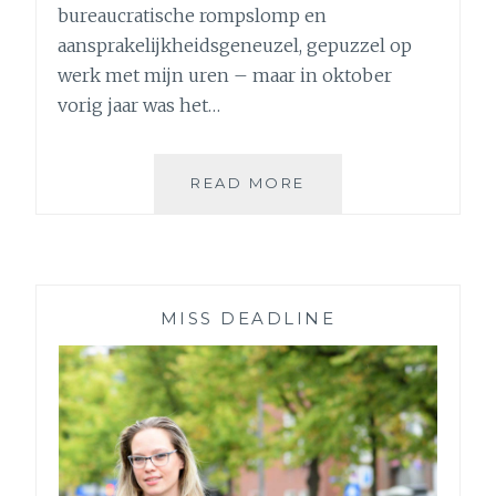
bureaucratische rompslomp en
aansprakelijkheidsgeneuzel, gepuzzel op
werk met mijn uren – maar in oktober
vorig jaar was het…
MINDFULNESS:
READ MORE
IK
VOLGDE
EEN
8-
WEEKSE
MISS DEADLINE
TRAINING
EN
DIT
IS
WAT
IK
ONTDEKTE…