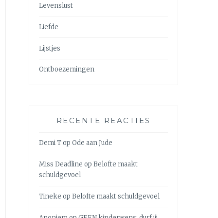
Levenslust
Liefde
Lijstjes
Ontboezemingen
RECENTE REACTIES
Demi T
op
Ode aan Jude
Miss Deadline
op
Belofte maakt
schuldgevoel
Tineke
op
Belofte maakt schuldgevoel
Anoniem
op
GEEN kinderwens: durf jij