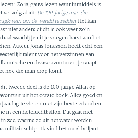
lezen? Zo ja, gauw lezen want inmiddels is
t vervolg al uit:
De 100-jarige man die
rugkwam om de wereld te redden
. Het kan
ast niet anders of dit is ook weer zo’n
rhaal waarbij je uit je voegen barst van het
chen. Auteur Jonas Jonasson heeft echt een
esterlijk talent voor het verzinnen van
lkomische en dwaze avonturen, je snapt
et hoe die man erop komt.
 dit tweede deel is de 100-jarige Allan op
avontuur uit het eerste boek. Alles goed en
verjaardag te vieren met zijn beste vriend en
 in een heteluchtballon. Dat gaat niet
t in zee, waarna ze uit het water worden
militair schip… Ik vind het nu al briljant!