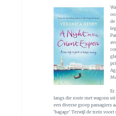
Wa
oo
de
le
Pa
av
co
gl
pr
Ag
Mu
Er
langs die route met wagons uit
een diverse groep passagiers a
‘bagage’. Terwijl de trein voor