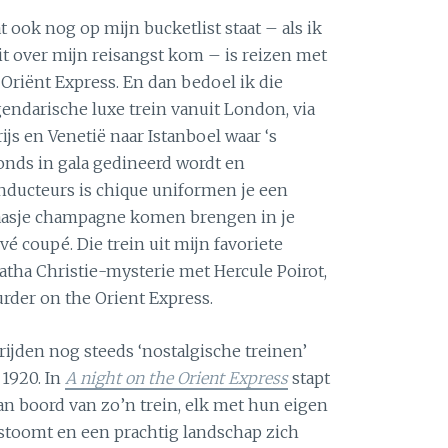
t ook nog op mijn bucketlist staat – als ik
it over mijn reisangst kom – is reizen met
 Oriënt Express. En dan bedoel ik die
gendarische luxe trein vanuit London, via
rijs en Venetië naar Istanboel waar ‘s
onds in gala gedineerd wordt en
nducteurs is chique uniformen je een
aasje champagne komen brengen in je
ivé coupé. Die trein uit mijn favoriete
atha Christie-mysterie met Hercule Poirot,
rder on the Orient Express.
 rijden nog steeds ‘nostalgische treinen’
 1920. In
A night on the Orient Express
stapt
an boord van zo’n trein, elk met hun eigen
t stoomt en een prachtig landschap zich