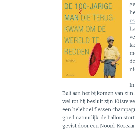
ge
he
te
ha
ve
la
me
do
ni
In
Bali aan het bijkomen van zijn 
wel tot hij besluit zijn 101ste 
een heleboel flessen champagne
goed natuurlijk, de ballon stor
gevist door een Noord-Koreaans 