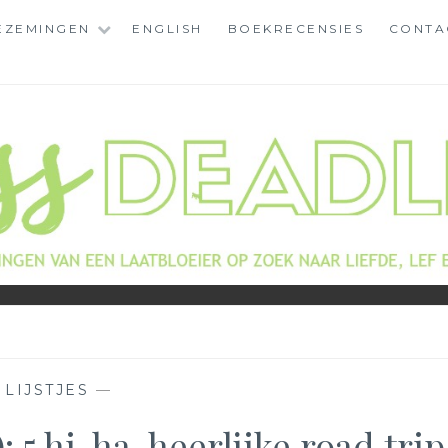
EZEMINGEN
ENGLISH
BOEKRECENSIES
CONTA
—
LIJSTJES
—
): 5 hi-ha-heerlijke road trip