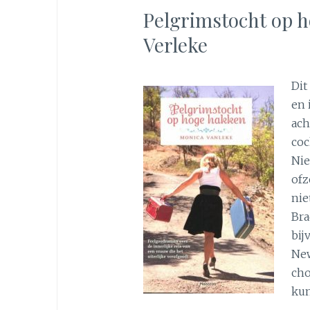
Pelgrimstocht op 
Verleke
Dit
en 
ach
coc
Nie
ofz
nie
Bra
bij
New
cho
kun