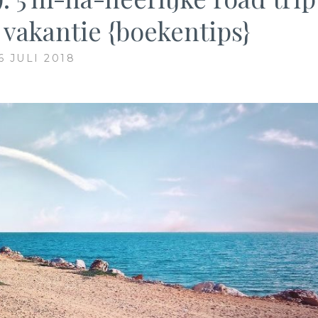
vakantie {boekentips}
6 JULI 2018