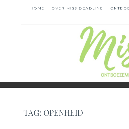
Skip
HOME
OVER MISS DEADLINE
ONTBO
to
content
MISS DEADLINE
ONDERWEG NAAR LIEFDE, LEF EN LEVENSLUST
TAG:
OPENHEID