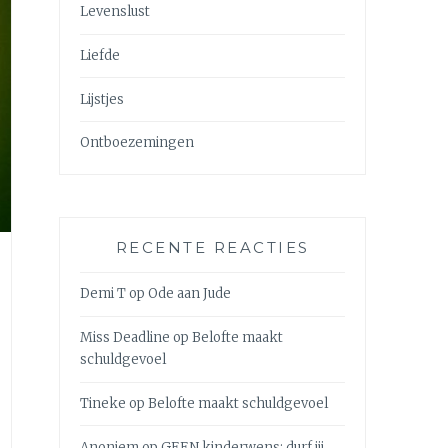
Levenslust
Liefde
Lijstjes
Ontboezemingen
RECENTE REACTIES
Demi T
op
Ode aan Jude
Miss Deadline
op
Belofte maakt
schuldgevoel
Tineke
op
Belofte maakt schuldgevoel
Anoniem
op
GEEN kinderwens: durf jij