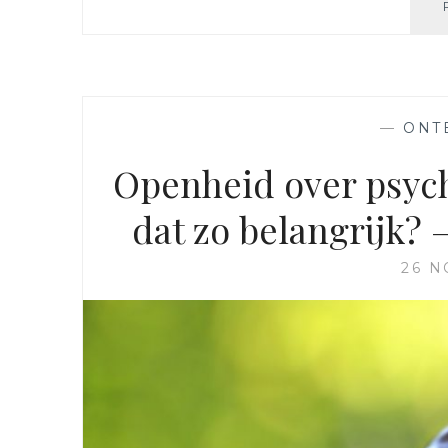
—
ONT
Openheid over psych
dat zo belangrijk? 
26 N