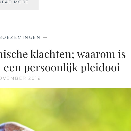
‘JE
READ MORE
ZAL
WEL
MOETEN’
–
EEN
BOEZEMINGEN
—
PODCAST
OVER
ische klachten; waarom is
DWANG
– een persoonlijk pleidooi
OVEMBER 2018