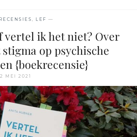
RECENSIES
,
LEF
—
f vertel ik het niet? Over
 stigma op psychische
en {boekrecensie}
12 MEI 2021