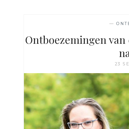
—
ONT
Ontboezemingen van e
n
23 S