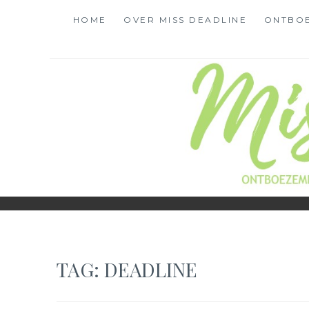
Skip
HOME
OVER MISS DEADLINE
ONTBO
to
content
MISS DEADLINE
ONDERWEG NAAR LIEFDE, LEF EN LEVENSLUST
TAG:
DEADLINE