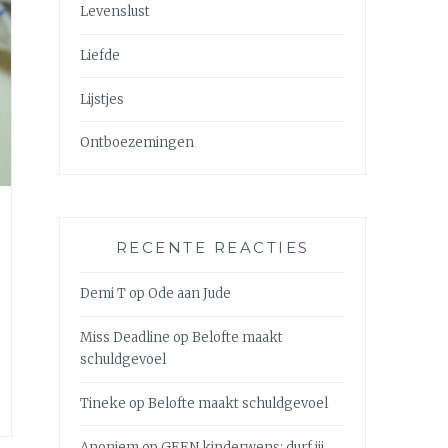
Levenslust
Liefde
Lijstjes
Ontboezemingen
RECENTE REACTIES
Demi T
op
Ode aan Jude
Miss Deadline
op
Belofte maakt
schuldgevoel
Tineke
op
Belofte maakt schuldgevoel
Anoniem
op
GEEN kinderwens: durf jij