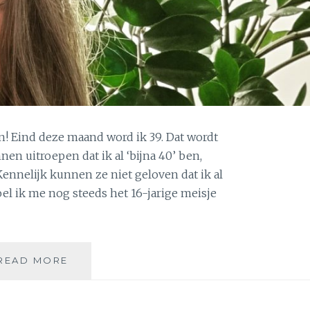
n! Eind deze maand word ik 39. Dat wordt
nen uitroepen dat ik al ‘bijna 40’ ben,
 Kennelijk kunnen ze niet geloven dat ik al
oel ik me nog steeds het 16-jarige meisje
39,
READ MORE
BIJNA
40