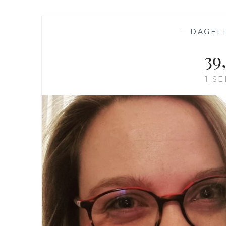
—
DAGELI
39
1 S