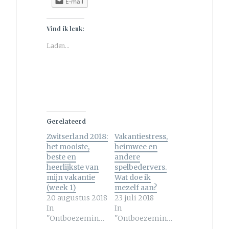
E-mail
Vind ik leuk:
Laden...
Gerelateerd
Zwitserland 2018:
Vakantiestress,
het mooiste,
heimwee en
beste en
andere
heerlijkste van
spelbedervers.
mijn vakantie
Wat doe ik
(week 1)
mezelf aan?
20 augustus 2018
23 juli 2018
In
In
"Ontboezemingen"
"Ontboezemingen"