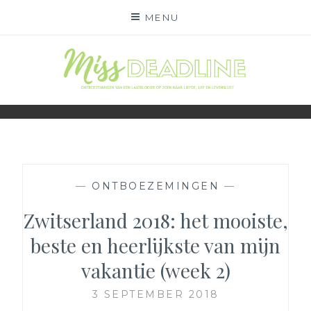
Skip
MENU
to
content
MISS DEADLINE
ONDERWEG NAAR LIEFDE, LEF EN LEVENSLUST
—
ONTBOEZEMINGEN
—
Zwitserland 2018: het mooiste,
beste en heerlijkste van mijn
vakantie (week 2)
3 SEPTEMBER 2018