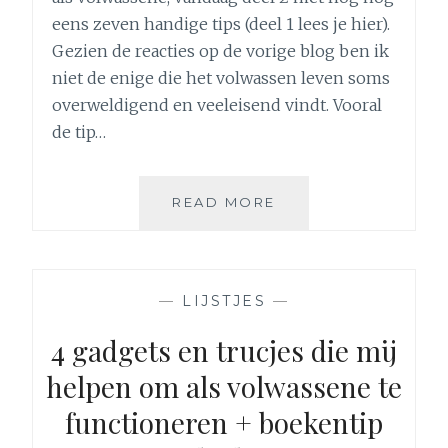
eens zeven handige tips (deel 1 lees je hier).
Gezien de reacties op de vorige blog ben ik
niet de enige die het volwassen leven soms
overweldigend en veeleisend vindt. Vooral
de tip…
7
READ MORE
GADGETS
EN
TRUCJES
DIE
—
LIJSTJES
—
MIJ
HELPEN
4 gadgets en trucjes die mij
OM
helpen om als volwassene te
ALS
VOLWASSENE
functioneren + boekentip
TE
FUNCTIONEREN