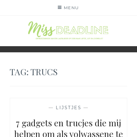
Skip
MENU
to
content
MISS DEADLINE
ONDERWEG NAAR LIEFDE, LEF EN LEVENSLUST
TAG:
TRUCS
—
LIJSTJES
—
7 gadgets en trucjes die mij
helpen om als volwassene te