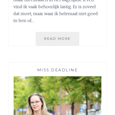
vind ik vaak behoorlijk lastig. Er is zoveel
dat moet, maar waar ik helemaal niet goed
in ben of…
4
READ MORE
GADGETS
EN
TRUCJES
DIE
MIJ
MISS DEADLINE
HELPEN
OM
ALS
VOLWASSENE
TE
FUNCTIONEREN
+
BOEKENTIP