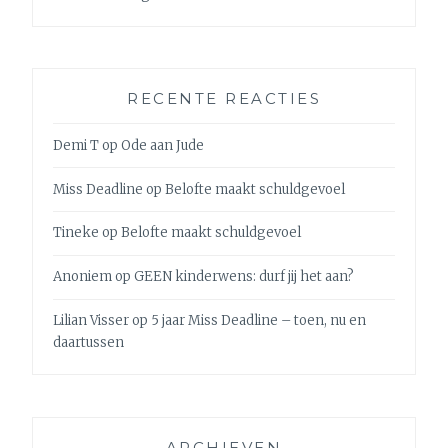
RECENTE REACTIES
Demi T
op
Ode aan Jude
Miss Deadline
op
Belofte maakt schuldgevoel
Tineke
op
Belofte maakt schuldgevoel
Anoniem
op
GEEN kinderwens: durf jij het aan?
Lilian Visser
op
5 jaar Miss Deadline – toen, nu en
daartussen
ARCHIEVEN