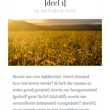
[deel 1]
[DEEL
2]
26 OKTOBER 2023
Noem me een laatbloeier (weet iemand
hoe het leven werkt? ik heb die memo in
ieder geval gemist), noem me hoogsensitief
(geluid! geur! licht! AAAAH!), noem me
neurodivers (obsessief-compulsief? check!),
maar meedraaien in het dagelijkse leven