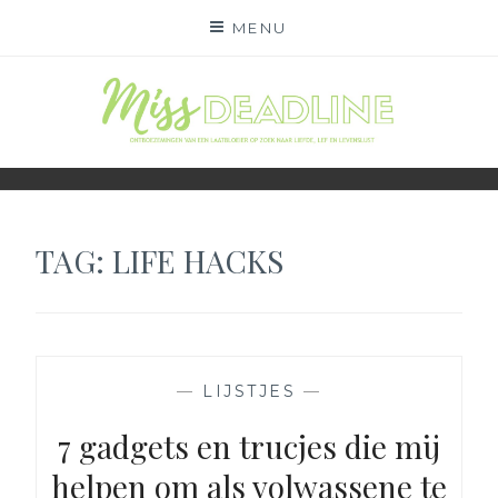
Skip
MENU
to
content
MISS DEADLINE
ONDERWEG NAAR LIEFDE, LEF EN LEVENSLUST
TAG:
LIFE HACKS
—
LIJSTJES
—
7 gadgets en trucjes die mij
helpen om als volwassene te