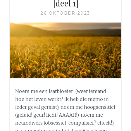
[deel 1]
[DEEL
2]
26 OKTOBER 2023
Noem me een laatbloeier (weet iemand
hoe het leven werkt? ik heb die memo in
ieder geval gemist), noem me hoogsensitief
(geluid! geur! licht! AAAAH!), noem me
neurodivers (obsessief-compulsief? check!),
maar meedraaien in het dagelijkse leven