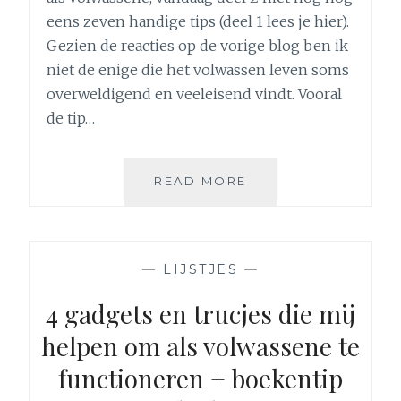
eens zeven handige tips (deel 1 lees je hier).
Gezien de reacties op de vorige blog ben ik
niet de enige die het volwassen leven soms
overweldigend en veeleisend vindt. Vooral
de tip…
7
READ MORE
GADGETS
EN
TRUCJES
DIE
—
LIJSTJES
—
MIJ
HELPEN
4 gadgets en trucjes die mij
OM
helpen om als volwassene te
ALS
VOLWASSENE
functioneren + boekentip
TE
FUNCTIONEREN