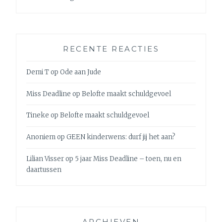
RECENTE REACTIES
Demi T
op
Ode aan Jude
Miss Deadline
op
Belofte maakt schuldgevoel
Tineke
op
Belofte maakt schuldgevoel
Anoniem
op
GEEN kinderwens: durf jij het aan?
Lilian Visser
op
5 jaar Miss Deadline – toen, nu en
daartussen
ARCHIEVEN