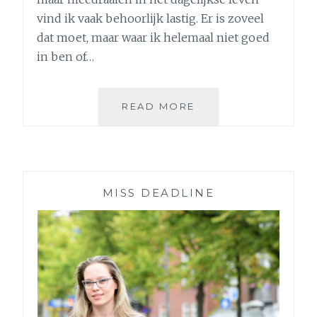
vind ik vaak behoorlijk lastig. Er is zoveel
dat moet, maar waar ik helemaal niet goed
in ben of…
4
READ MORE
GADGETS
EN
TRUCJES
DIE
MIJ
MISS DEADLINE
HELPEN
OM
ALS
VOLWASSENE
TE
FUNCTIONEREN
+
BOEKENTIP