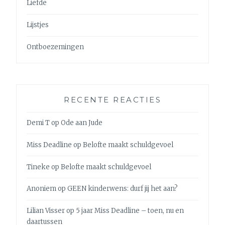
Liefde
Lijstjes
Ontboezemingen
RECENTE REACTIES
Demi T
op
Ode aan Jude
Miss Deadline
op
Belofte maakt schuldgevoel
Tineke
op
Belofte maakt schuldgevoel
Anoniem
op
GEEN kinderwens: durf jij het aan?
Lilian Visser
op
5 jaar Miss Deadline – toen, nu en
daartussen