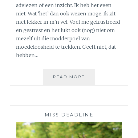
adviezen of een inzicht. Ik heb het even
niet. Wat ‘het’ dan ook wezen moge. Ik zit
niet lekker in m’n vel. Voel me gefrustreerd
en gestrest en het lukt ook (nog) niet om
mezelf uit die modderpoel van
moedeloosheid te trekken. Geeft niet, dat
hebben…
5
READ MORE
GROTE
VRAGEN
DIE
MIJ
NU
MISS DEADLINE
(EN
ALTIJD)
BEZIGHOUDEN