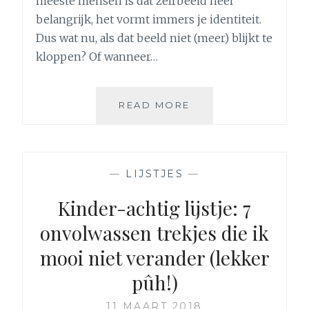
meeste mensen is dat zelfbeeld heel
belangrijk, het vormt immers je identiteit.
Dus wat nu, als dat beeld niet (meer) blijkt te
kloppen? Of wanneer…
WIE
READ MORE
BEN
IK
NOG
ALS
—
LIJSTJES
—
IK
GEEN
Kinder-achtig lijstje: 7
SCHRIJVER
onvolwassen trekjes die ik
BEN
mooi niet verander (lekker
pûh!)
11 MAART 2018