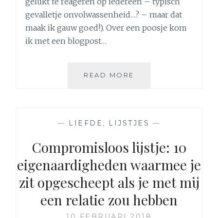
gelukt te reageren op iedereen – typisch
gevalletje onvolwassenheid…? – maar dat
maak ik gauw goed!). Over een poosje kom
ik met een blogpost…
KINDER-
READ MORE
ACHTIG
LIJSTJE:
7
ONVOLWASSEN
—
LIEFDE
,
LIJSTJES
—
TREKJES
DIE
Compromisloos lijstje: 10
IK
eigenaardigheden waarmee je
MOOI
NIET
zit opgescheept als je met mij
VERANDER
(LEKKER
een relatie zou hebben
PÛH!)
10 FEBRUARI 2018