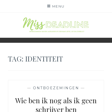
Skip
MENU
to
content
MISS DEADLINE
ONDERWEG NAAR LIEFDE, LEF EN LEVENSLUST
TAG:
IDENTITEIT
—
ONTBOEZEMINGEN
—
Wie ben ik nog als ik geen
schrijver ben