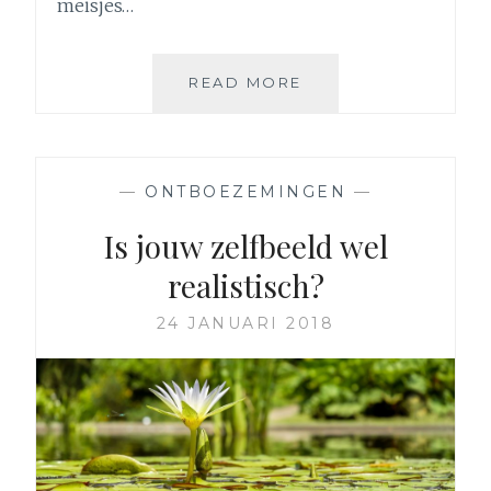
meisjes…
COMPROMISLOOS
READ MORE
LIJSTJE:
10
EIGENAARDIGHEDE
WAARMEE
—
ONTBOEZEMINGEN
—
JE
ZIT
Is jouw zelfbeeld wel
OPGESCHEEPT
realistisch?
ALS
JE
24 JANUARI 2018
MET
MIJ
EEN
RELATIE
ZOU
HEBBEN