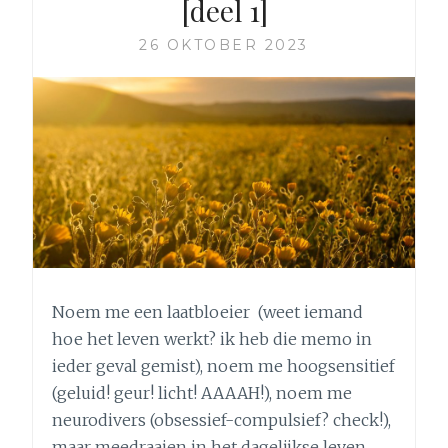
[deel 1]
[DEEL
2]
26 OKTOBER 2023
Noem me een laatbloeier (weet iemand
hoe het leven werkt? ik heb die memo in
ieder geval gemist), noem me hoogsensitief
(geluid! geur! licht! AAAAH!), noem me
neurodivers (obsessief-compulsief? check!),
maar meedraaien in het dagelijkse leven