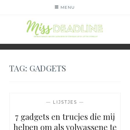
Skip
MENU
to
content
MISS DEADLINE
ONDERWEG NAAR LIEFDE, LEF EN LEVENSLUST
TAG:
GADGETS
—
LIJSTJES
—
7 gadgets en trucjes die mij
helpen om als volwassene te