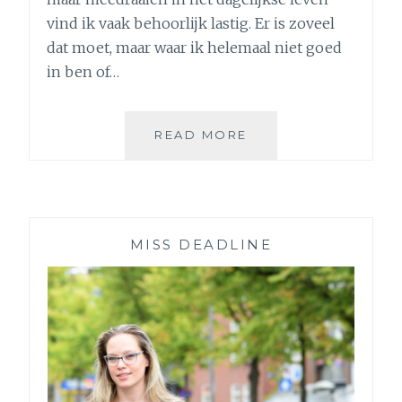
vind ik vaak behoorlijk lastig. Er is zoveel
dat moet, maar waar ik helemaal niet goed
in ben of…
4
READ MORE
GADGETS
EN
TRUCJES
DIE
MIJ
MISS DEADLINE
HELPEN
OM
ALS
VOLWASSENE
TE
FUNCTIONEREN
+
BOEKENTIP