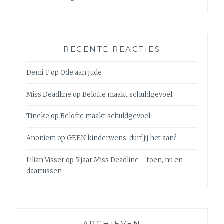
RECENTE REACTIES
Demi T
op
Ode aan Jude
Miss Deadline
op
Belofte maakt schuldgevoel
Tineke
op
Belofte maakt schuldgevoel
Anoniem
op
GEEN kinderwens: durf jij het aan?
Lilian Visser
op
5 jaar Miss Deadline – toen, nu en
daartussen
ARCHIEVEN