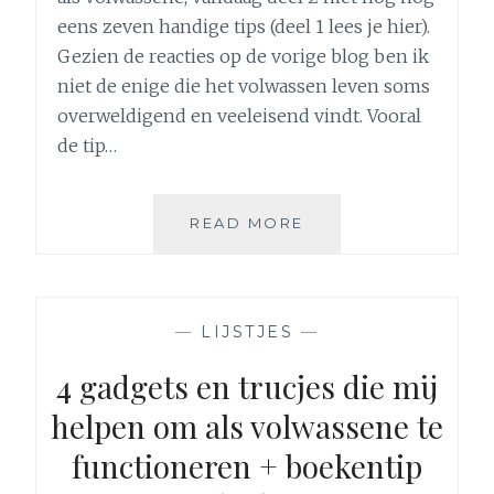
eens zeven handige tips (deel 1 lees je hier).
Gezien de reacties op de vorige blog ben ik
niet de enige die het volwassen leven soms
overweldigend en veeleisend vindt. Vooral
de tip…
7
READ MORE
GADGETS
EN
TRUCJES
DIE
—
LIJSTJES
—
MIJ
HELPEN
4 gadgets en trucjes die mij
OM
helpen om als volwassene te
ALS
VOLWASSENE
functioneren + boekentip
TE
FUNCTIONEREN