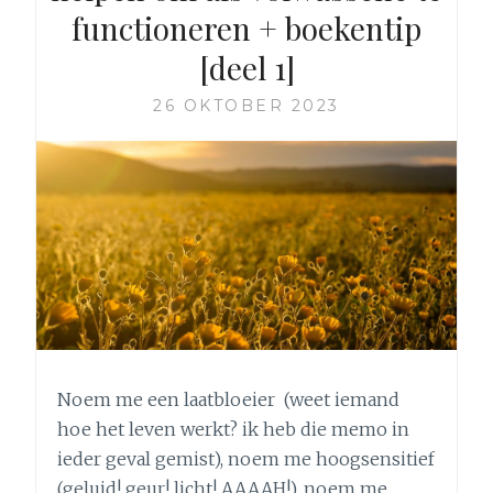
functioneren + boekentip
[deel 1]
26 OKTOBER 2023
Noem me een laatbloeier (weet iemand
hoe het leven werkt? ik heb die memo in
ieder geval gemist), noem me hoogsensitief
(geluid! geur! licht! AAAAH!), noem me