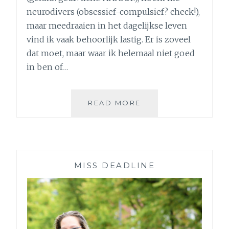
neurodivers (obsessief-compulsief? check!),
maar meedraaien in het dagelijkse leven
vind ik vaak behoorlijk lastig. Er is zoveel
dat moet, maar waar ik helemaal niet goed
in ben of…
4
READ MORE
GADGETS
EN
TRUCJES
DIE
MIJ
MISS DEADLINE
HELPEN
OM
ALS
VOLWASSENE
TE
FUNCTIONEREN