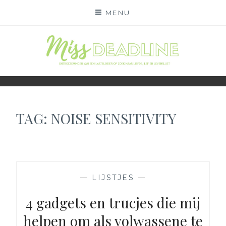
Skip
MENU
to
content
MISS DEADLINE
ONDERWEG NAAR LIEFDE, LEF EN LEVENSLUST
TAG:
NOISE SENSITIVITY
—
LIJSTJES
—
4 gadgets en trucjes die mij
helpen om als volwassene te