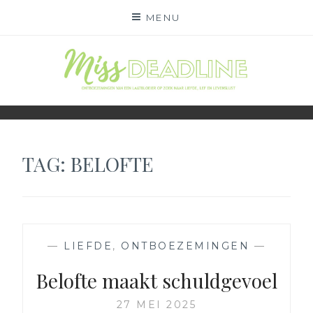
Skip
MENU
to
content
MISS DEADLINE
ONDERWEG NAAR LIEFDE, LEF EN LEVENSLUST
TAG:
BELOFTE
—
LIEFDE
,
ONTBOEZEMINGEN
—
Belofte maakt schuldgevoel
27 MEI 2025